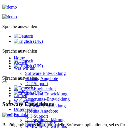
Sprache auswählen
Sprache auswählen
Home
Aktuell
Was wir tun
Software Entwicklung
Sprache auswählen
Hosting Angebote
ICT-Support
ICT-Engineering
Home
Hardware Entwicklung
Aktuell
Steuerungs-Entwicklung
Was wir tun
Software Entwicklung
Unsere Partner
Software Entwicklung
Unser Team
Hosting Angebote
Kontakt
ICT-Support
Datenschutzerklärung
ICT-Engineering
Impressum
Benötigen Sie spezielle industrielle Softwareapplikationen, sei es für
Hardware Entwicklung