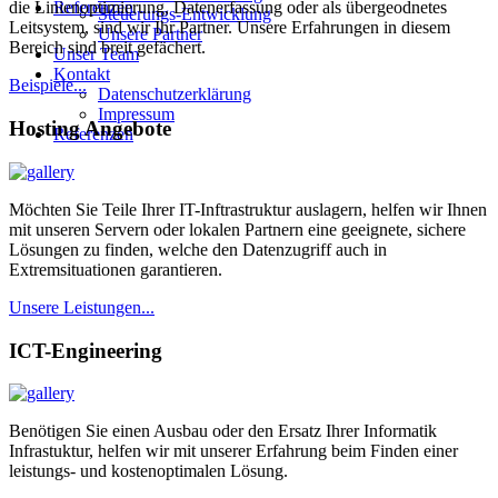
Referenzen
die Linienoptimierung, Datenerfassung oder als übergeodnetes
Steuerungs-Entwicklung
Leitsystem, sind wir Ihr Partner. Unsere Erfahrungen in diesem
Unsere Partner
Bereich sind breit gefächert.
Unser Team
Kontakt
Beispiele...
Datenschutzerklärung
Impressum
Hosting Angebote
Referenzen
Möchten Sie Teile Ihrer IT-Inftrastruktur auslagern, helfen wir Ihnen
mit unseren Servern oder lokalen Partnern eine geeignete, sichere
Lösungen zu finden, welche den Datenzugriff auch in
Extremsituationen garantieren.
Unsere Leistungen...
ICT-Engineering
Benötigen Sie einen Ausbau oder den Ersatz Ihrer Informatik
Infrastuktur, helfen wir mit unserer Erfahrung beim Finden einer
leistungs- und kostenoptimalen Lösung.