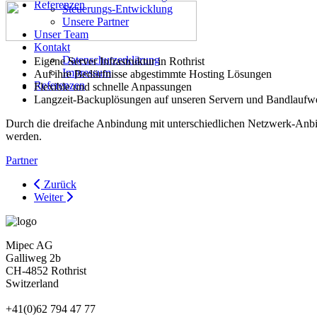
Referenzen
Steuerungs-Entwicklung
Unsere Partner
Unser Team
Kontakt
Datenschutzerklärung
Eigene Server Infrastruktur in Rothrist
Impressum
Auf ihre Bedürfnisse abgestimmte Hosting Lösungen
Referenzen
Flexible und schnelle Anpassungen
Langzeit-Backuplösungen auf unseren Servern und Bandlaufw
Durch die dreifache Anbindung mit unterschiedlichen Netzwerk-Anbie
werden.
Partner
Zurück
Weiter
Mipec AG
Galliweg 2b
CH-4852 Rothrist
Switzerland
+41(0)62 794 47 77